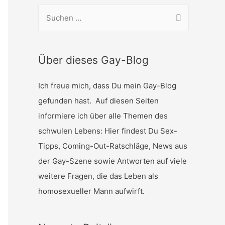
S
u
c
h
Über dieses Gay-Blog
e
Ich freue mich, dass Du mein Gay-Blog
n
gefunden hast. Auf diesen Seiten
n
informiere ich über alle Themen des
a
schwulen Lebens: Hier findest Du Sex-
c
Tipps, Coming-Out-Ratschläge, News aus
h
der Gay-Szene sowie Antworten auf viele
:
weitere Fragen, die das Leben als
homosexueller Mann aufwirft.