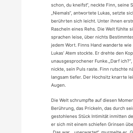
schon, du kneifst“, neckte Finn, sein
„Niemals“, antwortete Lukas, setzte si
berührten sich leicht. Unter ihnen erstr
Rascheln eines Rehs. Die Welt fühlte si
sprachen leise, über nichts Bestimmt
jedem Wort. Finns Hand wanderte wie zu
Lukas’ Atem stockte. Er drehte den Kopf
unausgesprochener Funke.„Darf ich?“, 
nickte, sein Puls raste. Finn rutschte n
langsam tiefer. Der Hochsitz knarrte le
Augen.
Die Welt schrumpfte auf diesen Mome
Berührung, das Prickeln, das durch sein
gestohlenes Stück Intimität inmitten de
er sich mit einem schiefen Grinsen üb
„Das war… unerwartet“, murmelte er.„Gu