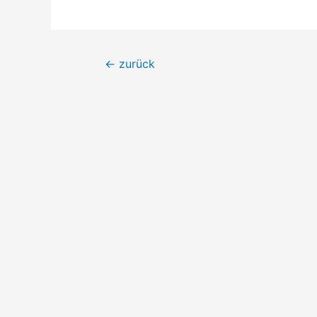
Beitragsnavigation
←
zurück