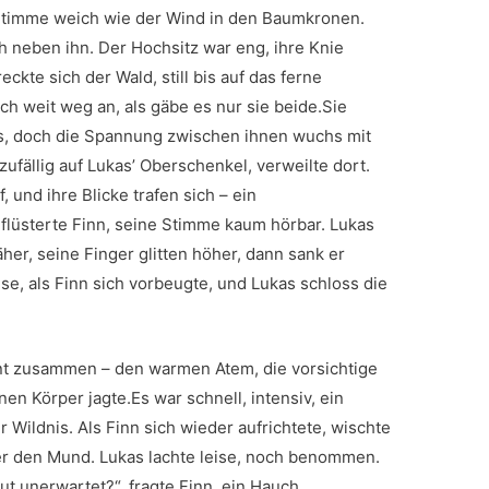
e Stimme weich wie der Wind in den Baumkronen.
ch neben ihn. Der Hochsitz war eng, ihre Knie
eckte sich der Wald, still bis auf das ferne
ch weit weg an, als gäbe es nur sie beide.Sie
es, doch die Spannung zwischen ihnen wuchs mit
fällig auf Lukas’ Oberschenkel, verweilte dort.
, und ihre Blicke trafen sich – ein
flüsterte Finn, seine Stimme kaum hörbar. Lukas
äher, seine Finger glitten höher, dann sank er
ise, als Finn sich vorbeugte, und Lukas schloss die
nt zusammen – den warmen Atem, die vorsichtige
en Körper jagte.Es war schnell, intensiv, ein
r Wildnis. Als Finn sich wieder aufrichtete, wischte
er den Mund. Lukas lachte leise, noch benommen.
t unerwartet?“, fragte Finn, ein Hauch