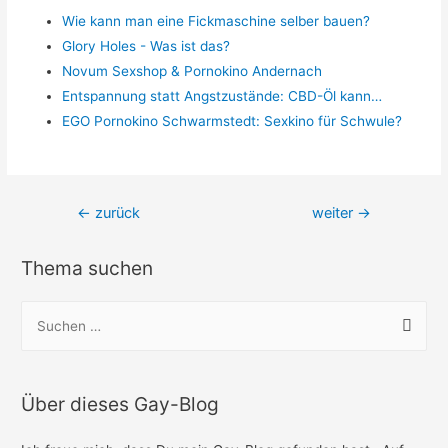
Wie kann man eine Fickmaschine selber bauen?
Glory Holes - Was ist das?
Novum Sexshop & Pornokino Andernach
Entspannung statt Angstzustände: CBD-Öl kann…
EGO Pornokino Schwarmstedt: Sexkino für Schwule?
Beitragsnavigation
←
zurück
weiter
→
Thema suchen
S
u
c
h
Über dieses Gay-Blog
e