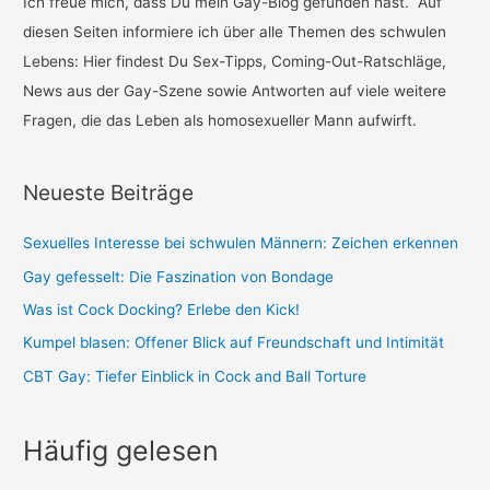
n
Ich freue mich, dass Du mein Gay-Blog gefunden hast. Auf
n
diesen Seiten informiere ich über alle Themen des schwulen
a
Lebens: Hier findest Du Sex-Tipps, Coming-Out-Ratschläge,
c
News aus der Gay-Szene sowie Antworten auf viele weitere
h
Fragen, die das Leben als homosexueller Mann aufwirft.
:
Neueste Beiträge
Sexuelles Interesse bei schwulen Männern: Zeichen erkennen
Gay gefesselt: Die Faszination von Bondage
Was ist Cock Docking? Erlebe den Kick!
Kumpel blasen: Offener Blick auf Freundschaft und Intimität
CBT Gay: Tiefer Einblick in Cock and Ball Torture
Häufig gelesen