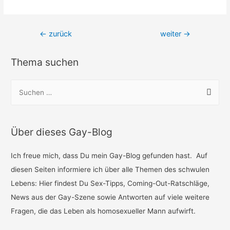
Beitragsnavigation
←
zurück
weiter
→
Thema suchen
S
u
c
h
Über dieses Gay-Blog
e
n
Ich freue mich, dass Du mein Gay-Blog gefunden hast. Auf
n
diesen Seiten informiere ich über alle Themen des schwulen
a
Lebens: Hier findest Du Sex-Tipps, Coming-Out-Ratschläge,
c
News aus der Gay-Szene sowie Antworten auf viele weitere
h
Fragen, die das Leben als homosexueller Mann aufwirft.
: