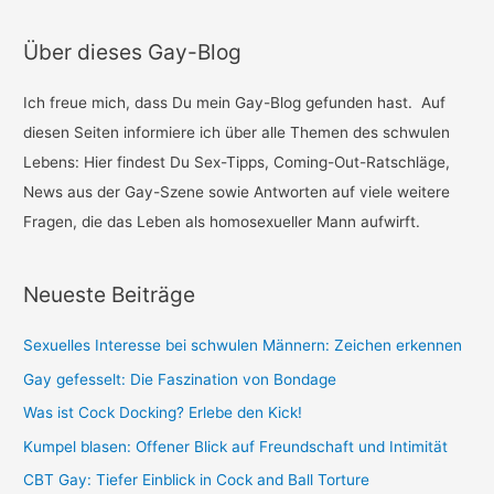
c
h
Über dieses Gay-Blog
e
n
Ich freue mich, dass Du mein Gay-Blog gefunden hast. Auf
n
diesen Seiten informiere ich über alle Themen des schwulen
a
Lebens: Hier findest Du Sex-Tipps, Coming-Out-Ratschläge,
c
News aus der Gay-Szene sowie Antworten auf viele weitere
h
Fragen, die das Leben als homosexueller Mann aufwirft.
:
Neueste Beiträge
Sexuelles Interesse bei schwulen Männern: Zeichen erkennen
Gay gefesselt: Die Faszination von Bondage
Was ist Cock Docking? Erlebe den Kick!
Kumpel blasen: Offener Blick auf Freundschaft und Intimität
CBT Gay: Tiefer Einblick in Cock and Ball Torture